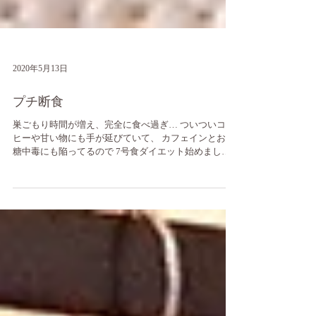
2020年5月13日
プチ断食
巣ごもり時間が増え、完全に食べ過ぎ… ついついコー
ヒーや甘い物にも手が延びていて、 カフェインとお砂
糖中毒にも陥ってるので 7号食ダイエット始めまし
た！ 10日間玄米ごはんしか食べられないけど 体に合っ
ているのかな⤴ 全然飽きない！ 前回2年前にチャレンジ
した時は-4Kg！...